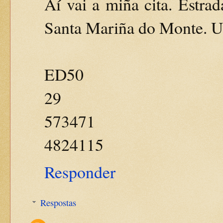
Aí vai a miña cita. Estra
Santa Mariña do Monte. 
ED50
29
573471
4824115
Responder
Respostas