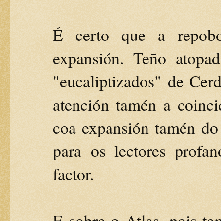
É certo que a repobo
expansión. Teño atopa
"eucaliptizados" de Cer
atención tamén a coinc
coa expansión tamén do 
para os lectores profan
factor.
E sobre o Atlas, pois t