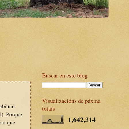
Buscar en este blog
Visualizacións de páxina
abitual
totais
l). Porque
1,642,314
mal que