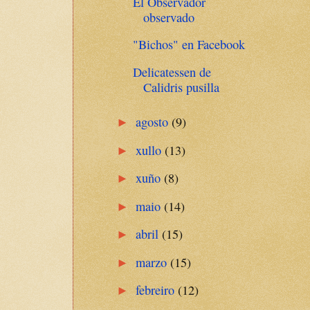
El Observador
observado
"Bichos" en Facebook
Delicatessen de
Calidris pusilla
agosto
(9)
►
xullo
(13)
►
xuño
(8)
►
maio
(14)
►
abril
(15)
►
marzo
(15)
►
febreiro
(12)
►